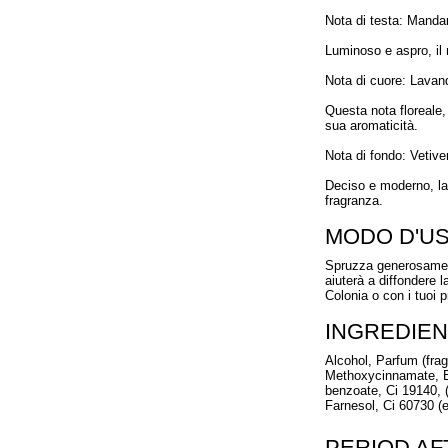
Nota di testa: Manda
Luminoso e aspro, il 
Nota di cuore: Lavan
Questa nota floreale,
sua aromaticità.
Nota di fondo: Vetive
Deciso e moderno, la 
fragranza.
MODO D'U
Spruzza generosamente
aiuterà a diffondere l
Colonia o con i tuoi p
INGREDIEN
Alcohol, Parfum (frag
Methoxycinnamate, Et
benzoate, Ci 19140, (
Farnesol, Ci 60730 (e
PERIOD A