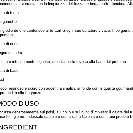
ediorientali, si irradia con la limpidezza del frizzante bergamotto. Ipnotica. Af
ota di testa
ergamotto
'ingrediente che conferisce al tè Earl Grey il suo carattere vivace. Il bergamot
grumata.
ota di cuore
egno di cedro
ecco e intensamente legnoso, crea l'aspetto rovoso alla base del profumo.
ota di base
ud
icco, resinoso e scuro con accenti animalici, si fonde con le qualità gourmand 
profondità alla fragranza.
MODO D'USO
pruzza generosamente sui polsi, sul collo e sui punti d'impulso: il calore del t
urante il giorno. Indossalo da solo o con un'altra Colonia o con i tuoi prodotti B
INGREDIENTI