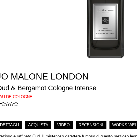
JO MALONE LONDON
ud & Bergamot Cologne Intense
AU DE COLOGNE
DETTAGLI
ACQUISTA
VIDEO
RECENSIONI
WORKS WEL
rezioso e raffinato Oud. Il misterioso carattere fumoso di questo prezioso legno