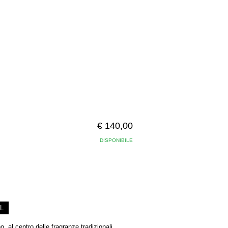
€ 140,00
DISPONIBILE
L
, al centro delle fragranze tradizionali