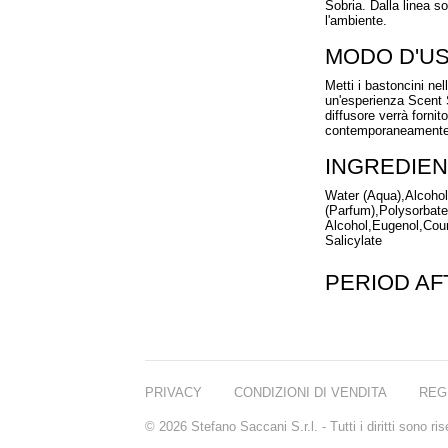
Sobria. Dalla linea s
l'ambiente.
MODO D'U
Metti i bastoncini nel
un'esperienza Scent 
diffusore verrà fornito
contemporaneamente p
INGREDIEN
Water (Aqua),Alcoho
(Parfum),Polysorbate 
Alcohol,Eugenol,Cou
Salicylate
PERIOD A
PRIVACY
CONDIZIONI DI VENDITA
REG
© 2026 Stefano Saccani S.r.l. - Tutti i diritti sono r