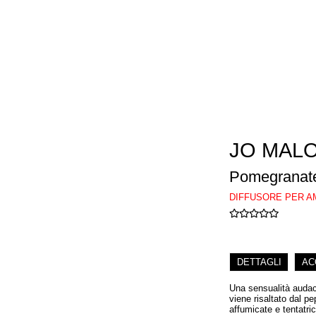
JO MAL
Pomegranate
DIFFUSORE PER A
DETTAGLI
AC
Una sensualità audac
viene risaltato dal p
affumicate e tentatri