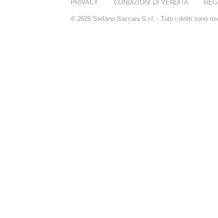
PRIVACY
CONDIZIONI DI VENDITA
REG
© 2026 Stefano Saccani S.r.l. - Tutti i diritti sono r