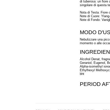
di tuberosa: un fiore
singolare di questa t
Nota di Testa: Fiore 
Note di Cuore: Ylang
Note di Fondo: Vanig
MODO D'U
Nebulizzare una picco
momento o alle occas
INGREDIEN
Alcohol Denat, fragra
Geraniol, Eugenol, B
Alpha-isomethyl ionon
Ethylhexyl Methoxyci
bht
PERIOD A