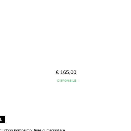
€ 165,00
DISPONIBILE
L
 includono pompelmo, fiore di magnolia e