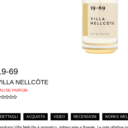
19-69
VILLA NELLCÔTE
AU DE PARFUM
DETTAGLI
ACQUISTA
VIDEO
RECENSIONI
WORKS WEL
l profumo Villa Nellcôte è aromatico, rinfrescante e floreale. Le note olfattive