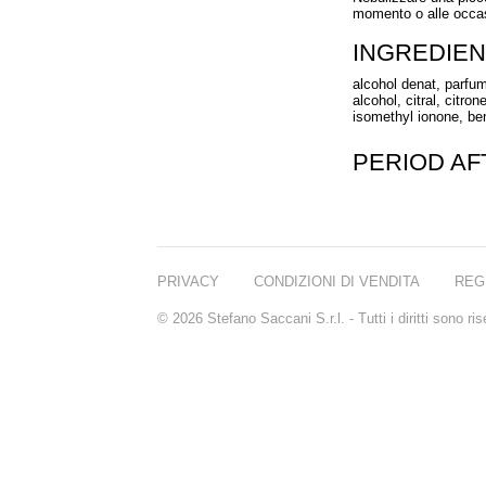
momento o alle occas
INGREDIEN
alcohol denat, parfum
alcohol, citral, citro
isomethyl ionone, ben
PERIOD A
PRIVACY
CONDIZIONI DI VENDITA
REG
© 2026 Stefano Saccani S.r.l. - Tutti i diritti sono r