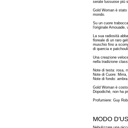
serate lussuose più s
Gold Woman è stato il
mondo.
Su un cuore traboccan
l'originale Amouade, 
La sua radiosità abba
floreale di un raro ge
muschio fino a scomp
di quercia e patchouli
Una creazione veloce
nella tradizione clas
Note di testa: rosa, 
Note di Cuore: Mirra,
Note di fondo: ambra 
Gold Woman è costos
Dopodiché, non ha p
Profumiere: Guy Robe
MODO D'U
Nebulizzare una picco