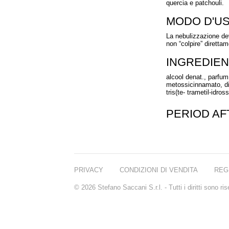
quercia e patchouli.
MODO D'U
La nebulizzazione dev
non “colpire” direttam
INGREDIEN
alcool denat., parfum 
metossicinnamato, die
tris(te- trametil-idros
PERIOD A
PRIVACY
CONDIZIONI DI VENDITA
REG
© 2026 Stefano Saccani S.r.l. - Tutti i diritti sono r