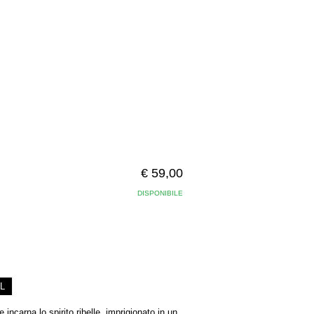
€ 59,00
DISPONIBILE
L
ncarna lo spirito ribelle, imprigionato in un