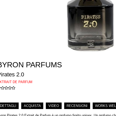
BYRON PARFUMS
irates 2.0
XTRAIT DE PARFUM
DETTAGLI
ACQUISTA
VIDEO
RECENSIONI
WORKS WEL
yron Pirates 2.0 Extrait de Parfum è un profumo fiorito unisex. Un profumo che i