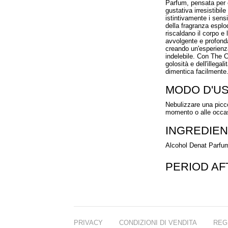
Parfum, pensata per 
gustativa irresistibi
istintivamente i sensi
della fragranza esplo
riscaldano il corpo e
avvolgente e profonda,
creando un'esperienza
indelebile. Con The C
golosità e dell'illeg
dimentica facilmente
MODO D'U
Nebulizzare una picco
momento o alle occas
INGREDIEN
Alcohol Denat Parfum
PERIOD A
PRIVACY
CONDIZIONI DI VENDITA
REG