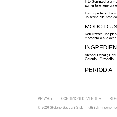
Il tè Genmaicha è mo
aumentare l'energia e 
I primi profumi che si
uniscono alle note do
MODO D'U
Nebulizzare una picco
momento o alle occas
INGREDIEN
Alcohol Denat.; Parfu
Geraniol; Citronellol
PERIOD A
PRIVACY
CONDIZIONI DI VENDITA
REG
© 2026 Stefano Saccani S.r.l. - Tutti i diritti sono r