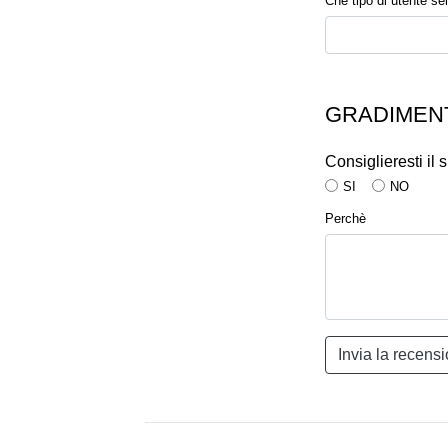
Che tipo di utente sei
GRADIMENT
Consiglieresti il
SI
NO
Perchè