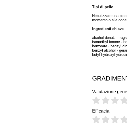
Tipi di pelle
Nebulizzare una picco
momento o alle occas
Ingredienti chiave
alcohol denat. · frag
isomethyl ionone · ben
benzoate · benzyl cin
benzyl alcohol · gerani
butyl hydroxyhydroci
GRADIMEN
Valutazione gene
Efficacia