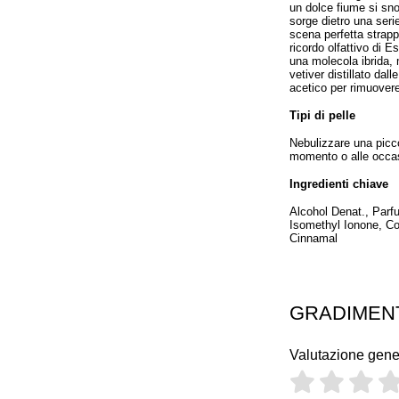
un dolce fiume si sno
sorge dietro una serie
scena perfetta strapp
ricordo olfattivo di E
una molecola ibrida, m
vetiver distillato dal
acetico per rimuovere 
Tipi di pelle
Nebulizzare una picco
momento o alle occas
Ingredienti chiave
Alcohol Denat., Parfu
Isomethyl Ionone, Co
Cinnamal
GRADIMEN
Valutazione gene