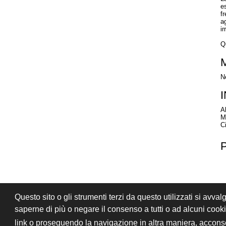
e
f
a
ir
Q
N
A
M
C
Questo sito o gli strumenti terzi da questo utilizzati si avval
PRIVACY
CONDIZIONI DI VENDITA
saperne di più o negare il consenso a tutti o ad alcuni coo
© 2026 Stefano Saccani S.r.l. - Tutti i diritt
link o proseguendo la navigazione in altra maniera, acconse