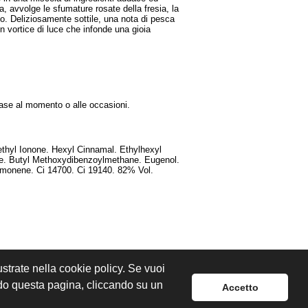
a, avvolge le sfumature rosate della fresia, la
no. Deliziosamente sottile, una nota di pesca
 vortice di luce che infonde una gioia
base al momento o alle occasioni.
thyl Ionone. Hexyl Cinnamal. Ethylhexyl
te. Butyl Methoxydibenzoylmethane. Eugenol.
Limonene. Ci 14700. Ci 19140. 82% Vol.
lustrate nella cookie policy. Se vuoi
ndo questa pagina, cliccando su un
Accetto