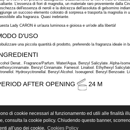
saltante. L'essenza di fiori di magnolia, un materiale raro proveniente dalla Cin
reschezza dell'essenza di neroli e la dolcezza dell'assoluta di gelsomino india
ggiunge un succoso elemento colorato di sorpresa e trasporta la magnolia in un
resistibile alla fragranza. Quasi inebriante.
uesta Lady CARON è un'aura luminosa e gioiosa e un'ode alla libertà!
MODO D'USO
ebulizzare una piccola quantità di prodotto, preferendo la fragranza ideale in 
INGREDIENTI
lcohol Denat.. Fragrance/Parfum. Water/Aqua. Benzyl Salicylate. Alpha-Isome
ethoxycinnamate. Benzyl Cinnamate. Farnesol. Linalool. Ethylhexyl Salicyla
itronellol. Hydroxycitronellal. Benzyl Alcohol. Isoeugenol. Benzyl Benzoate. 
PERIOD AFTER OPENING
24 M
gono di cookie necessari al funzionamento ed utili alle finalità il
REGISTRATI
ACCEDI
kie, consulta la cookie policy. Chiudendo questo banner, scorre
i sono riservati - P.IVA 02897850349 - by
Immagica & Partner
nti all’uso dei cookie.
Cookies Policy