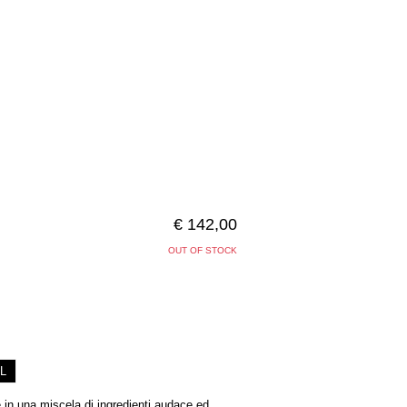
€ 142,00
OUT OF STOCK
L
 in una miscela di ingredienti audace ed