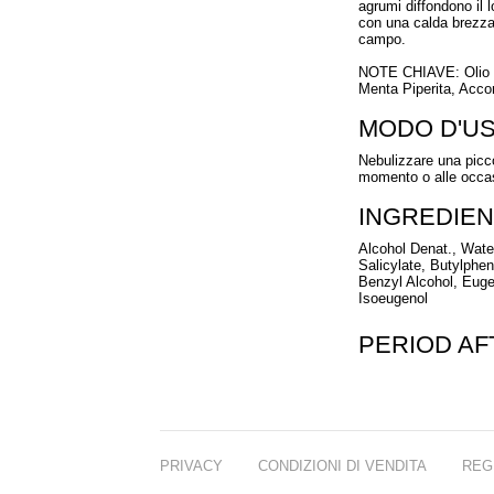
agrumi diffondono il 
con una calda brezza i
campo.
NOTE CHIAVE: Olio di
Menta Piperita, Acco
MODO D'U
Nebulizzare una picco
momento o alle occas
INGREDIEN
Alcohol Denat., Wate
Salicylate, Butylpheny
Benzyl Alcohol, Euge
Isoeugenol
PERIOD A
PRIVACY
CONDIZIONI DI VENDITA
REG